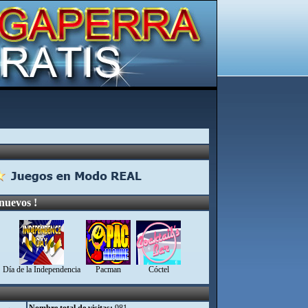
nuevos !
Día de la Independencia
Pacman
Cóctel