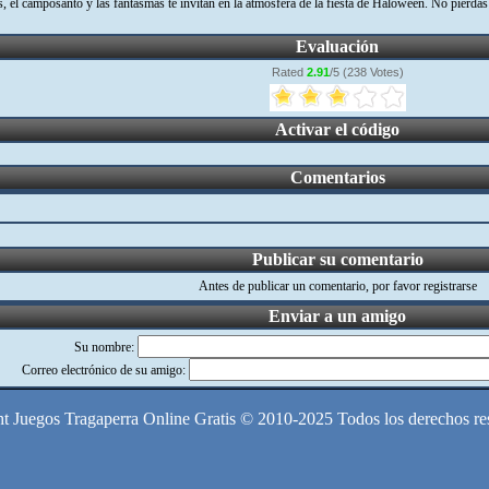
, el camposanto y las fantasmas te invitan en la atmosfera de la fiesta de Haloween. No pierdas
Evaluación
Rated
2.91
/5 (
238 Votes
)
Activar el código
Comentarios
Publicar su comentario
Antes de publicar un comentario, por favor registrarse
Enviar a un amigo
Su nombre:
Correo electrónico de su amigo:
t Juegos Tragaperra Online Gratis © 2010-2025 Todos los derechos re