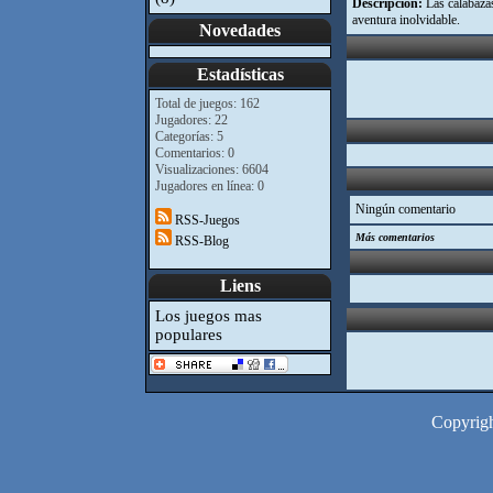
Descripción:
Las calabazas
aventura inolvidable.
Novedades
Estadísticas
Total de juegos: 162
Jugadores: 22
Categorías: 5
Comentarios: 0
Visualizaciones: 6604
Jugadores en línea: 0
Ningún comentario
RSS-Juegos
Más comentarios
RSS-Blog
Liens
Los juegos mas
populares
Copyrigh