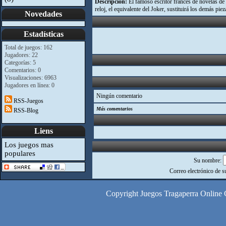
Descripción:
El famoso escritor francés de novelas de a
reloj, el equivalente del Joker, sustituirá los demás pie
Novedades
Estadísticas
Total de juegos: 162
Jugadores: 22
Categorías: 5
Comentarios: 0
Visualizaciones: 6963
Jugadores en línea: 0
Ningún comentario
RSS-Juegos
Más comentarios
RSS-Blog
Liens
Los juegos mas
populares
Su nombre:
Correo electrónico de 
Copyright Juegos Tragaperra Online 